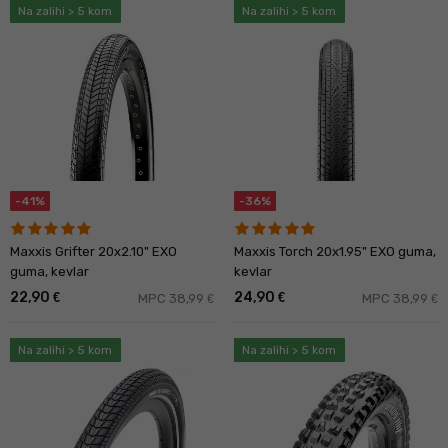
Na zalihi > 5 kom
Na zalihi > 5 kom
-41%
-36%
Maxxis Grifter 20x2.10" EXO
Maxxis Torch 20x1.95" EXO guma,
guma, kevlar
kevlar
22,90
24,90
€
€
MPC 38,99
MPC 38,99
€
€
Na zalihi > 5 kom
Na zalihi > 5 kom