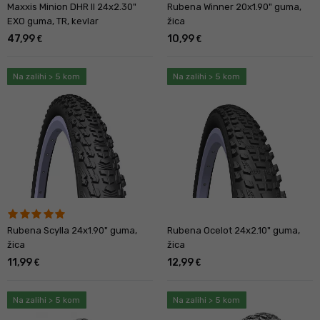
Maxxis Minion DHR II 24x2.30"
Rubena Winner 20x1.90" guma,
EXO guma, TR, kevlar
žica
47,99
10,99
€
€
Na zalihi > 5 kom
Na zalihi > 5 kom
Rubena Scylla 24x1.90" guma,
Rubena Ocelot 24x2.10" guma,
žica
žica
11,99
12,99
€
€
Na zalihi > 5 kom
Na zalihi > 5 kom