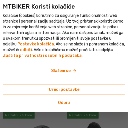
MTBIKER Koristi kolačiće
i portal u srednjoj Europi
Provjerena trgovina s više od 1 500 000
Kolačiće (cookies) koristimo za osiguranje funkcionalnosti web
person
menu
HR
stranice i personalizaciju sadržaja. Uz tvoj pristanak koristit ćemo
ih za mjerenje korištenja web stranice, personalizaciju te prikaz
Pretraživanje
shopping_cart
search
relevantnih oglasa i informacija. Ako nam daš pristanak, možeš ga
u svakom trenutku opozvati ili promijeniti svoje postavke u
odjeljku
Postavke kolačića
. Ako se ne slažeš s pohranom kolačića,
navigate_next
navigate_next
navigate_next
Trgovina
Vanjske gume i zračnice
Vanjske gume
Gradske i d
možeš ih
odbiti
. Više o kolačićima možeš pročitati u odjeljku
Zaštita privatnosti i osobnih podataka
.
GRADSKE, DJEČJE I BMX VANJSKE GUME
arrow_forward
Slažem se
Pri odabiru obuće važna je ispravna veličina, najčešće
navedena kao
unutarnji promjer gume i njezina širina
(u mm
ili inčima). Manje dimenzije kotača mogu se naći na dječjim
Prikaži više
Uredi postavke
biciklima, BMX-ovima, ali i na raznim gradskim, mini ili sklopivim
biciklima, pa čak i mopedima, kolicima i tačkama. U ovoj
tune
sort
Filtriraj
Sortiraj po
Odbiti
kategoriji guma veća je pojava netradicionalnih dimenzija,
stoga
obratite posebnu pozornost na ispravnu dimenziju
.
Na zalihi > 5 kom
Na zalihi > 5 kom
Gume za gradske bicikle
dizajnirane su za gradske bicikliste,
a njihov prioritet je udobna i učinkovita vožnja po asfaltiranim