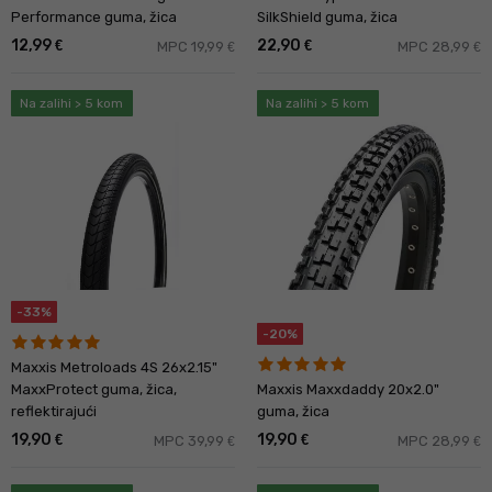
Performance guma, žica
SilkShield guma, žica
12,99
22,90
€
€
MPC 19,99
MPC 28,99
€
€
Na zalihi > 5 kom
Na zalihi > 5 kom
-33%
-20%
Maxxis Metroloads 4S 26x2.15"
MaxxProtect guma, žica,
Maxxis Maxxdaddy 20x2.0"
reflektirajući
guma, žica
19,90
19,90
€
€
MPC 39,99
MPC 28,99
€
€