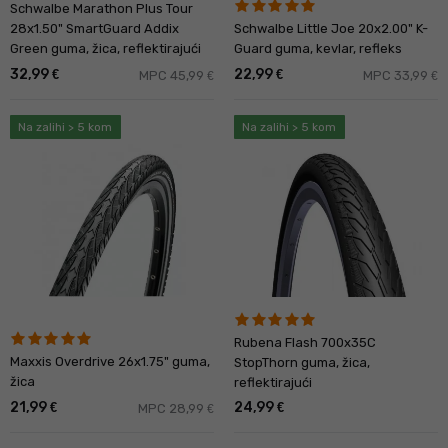
Schwalbe Marathon Plus Tour
28x1.50" SmartGuard Addix
Schwalbe Little Joe 20x2.00" K-
Green guma, žica, reflektirajući
Guard guma, kevlar, refleks
32,99
22,99
€
€
MPC 45,99
MPC 33,99
€
€
Na zalihi > 5 kom
Na zalihi > 5 kom
Rubena Flash 700x35C
Maxxis Overdrive 26x1.75" guma,
StopThorn guma, žica,
žica
reflektirajući
21,99
24,99
€
€
MPC 28,99
€