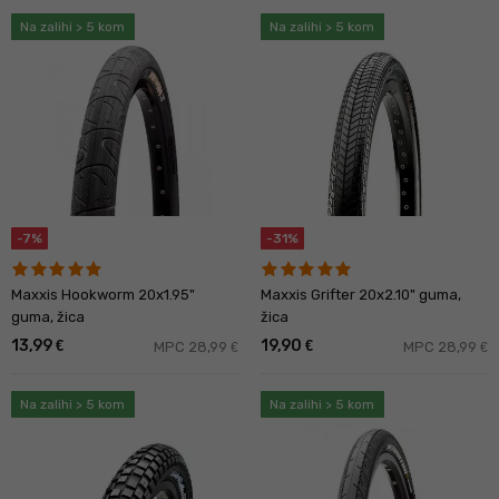
Na zalihi > 5 kom
Na zalihi > 5 kom
-7%
-31%
Maxxis Hookworm 20x1.95"
Maxxis Grifter 20x2.10" guma,
guma, žica
žica
13,99
19,90
€
€
MPC 28,99
MPC 28,99
€
€
Na zalihi > 5 kom
Na zalihi > 5 kom