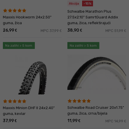
Akcija
-15%
Schwalbe Marathon Plus
Maxxis Hookworm 24x2.50"
27.5x2.10" SamrtGuard Addix
guma, žica
guma, žica, reflektirajući
26,99
38,90
€
€
MPC 37,99
MPC 51,99
€
€
Na zalihi > 5 kom
Na zalihi > 5 kom
Schwalbe Road Cruiser 20x1.75"
Maxxis Minion DHF II 24x2.40"
guma, žica, crna/bijela
guma, kevlar
37,99
11,99
€
€
MPC 14,99
€