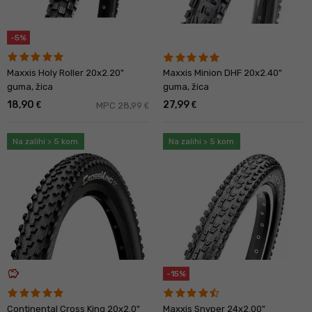
-5%
Maxxis Holy Roller 20x2.20"
Maxxis Minion DHF 20x2.40"
guma, žica
guma, žica
18,90
27,99
€
€
MPC 28,99
€
Na zalihi > 5 kom
Na zalihi > 5 kom
savings
-15%
Continental Cross King 20x2.0"
Maxxis Snyper 24x2.00"