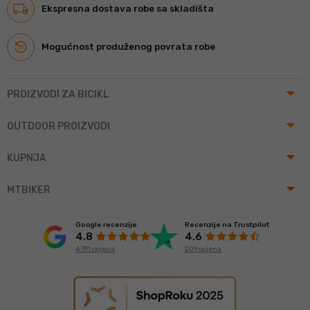
Ekspresna dostava robe sa skladišta
Mogućnost produženog povrata robe
arrow_drop_up
PROIZVODI ZA BICIKL
arrow_drop_up
OUTDOOR PROIZVODI
arrow_drop_up
KUPNJA
arrow_drop_up
MTBIKER
Google recenzije
Recenzije na Trustpilot
4.8
4.6
4 791 ocjena
209 ocjena