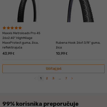
Maxxis Metroloads Pro 4S
26x2.40" HighMilage
MaxxProtect guma, žica,
Rubena Hook 26x1 3/8" guma,
reflektirajuća
žica
43,99
10,99
€
€
Učitaj još
navigate_before
navigate_next
1
2
3
…
7
99% korisnika preporučuje