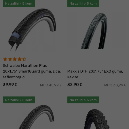
Na zalihi > 5 kom
Na zalihi > 5 kom
Schwalbe Marathon Plus
20x1.75" SmartGuard guma, žica,
Maxxis DTH 20x1.75" EXO guma,
reflektirajući
kevlar
39,99
32,90
€
€
MPC 45,99
MPC 38,99
€
€
Na zalihi > 5 kom
Na zalihi > 5 kom