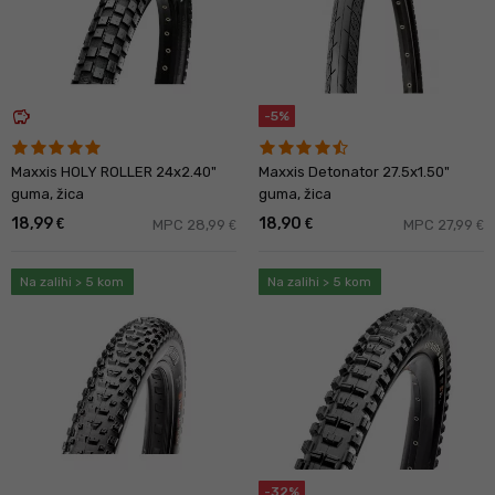
savings
-5%
Maxxis HOLY ROLLER 24x2.40"
Maxxis Detonator 27.5x1.50"
guma, žica
guma, žica
18,99
18,90
€
€
MPC 28,99
MPC 27,99
€
€
Na zalihi > 5 kom
Na zalihi > 5 kom
-32%