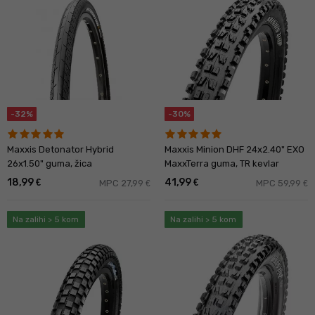
-32%
-30%
Maxxis Detonator Hybrid
Maxxis Minion DHF 24x2.40" EXO
26x1.50" guma, žica
MaxxTerra guma, TR kevlar
18,99
41,99
€
€
MPC 27,99
MPC 59,99
€
€
Na zalihi > 5 kom
Na zalihi > 5 kom