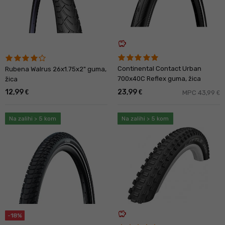
savings
Continental Contact Urban
Rubena Walrus 26x1.75x2" guma,
700x40C Reflex guma, žica
žica
12,99
23,99
€
€
MPC 43,99
€
Na zalihi > 5 kom
Na zalihi > 5 kom
savings
-18%