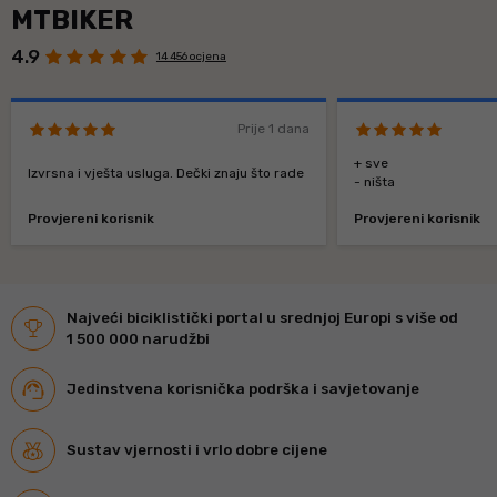
MTBIKER
4.9
14 456 ocjena
Prije 1 dana
+ sve
Izvrsna i vješta usluga. Dečki znaju što rade
- ništa
Provjereni korisnik
Provjereni korisnik
Najveći biciklistički portal u srednjoj Europi s više od
1 500 000 narudžbi
Jedinstvena korisnička podrška i savjetovanje
Sustav vjernosti i vrlo dobre cijene