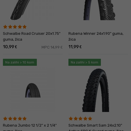
Schwalbe Road Cruiser 20x1.75"
Rubena Winner 24x1.90" guma,
guma, žica
žica
10,99
11,99
€
€
MPC 14,99
€
Na zalihi > 10 kom
Na zalihi > 5 kom
Rubena Jumbo 12 1/2" x 2 1/4"
Schwalbe Smart Sam 24x2.10"