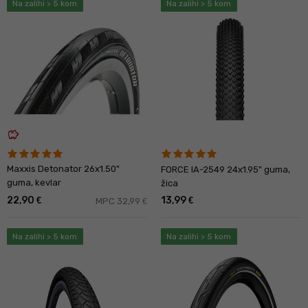
Na zalihi > 5 kom
Na zalihi > 5 kom
savings
Maxxis Detonator 26x1.50"
FORCE IA-2549 24x1.95" guma,
guma, kevlar
žica
22,90
13,99
€
€
MPC 32,99
€
Na zalihi > 5 kom
Na zalihi > 5 kom