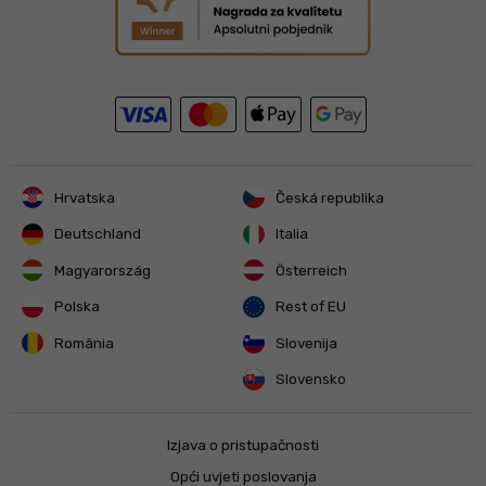
Hrvatska
Česká republika
Deutschland
Italia
Magyarország
Österreich
Polska
Rest of EU
România
Slovenija
Slovensko
Izjava o pristupačnosti
Opći uvjeti poslovanja