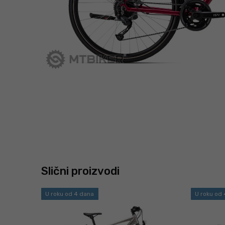
Slični proizvodi
U roku od 4 dana
U roku od