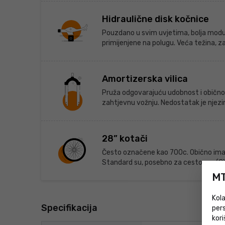
Hidraulične disk kočnice
Pouzdano u svim uvjetima, bolja modul
primijenjene na polugu. Veća težina, zah
Amortizerska vilica
Pruža odgovarajuću udobnost i obično 
zahtjevnu vožnju. Nedostatak je njezin
28” kotači
Često označene kao 700c. Obično imaju 
Standard su, posebno za cestovne (CX, g
MT
Kola
Specifikacija
pers
kori