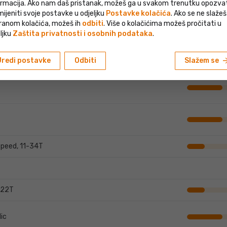
ormacija. Ako nam daš pristanak, možeš ga u svakom trenutku opozvati 
ijeniti svoje postavke u odjeljku
Postavke kolačića
. Ako se ne slažeš
ranom kolačića, možeš ih
odbiti
. Više o kolačićima možeš pročitati u
hod 63 mm, 700C
ljku
Zaštita privatnosti i osobnih podataka
.
eed
arrow_fo
Uredi postavke
Odbiti
Slažem se
peed, 11-34T
-22T
ic