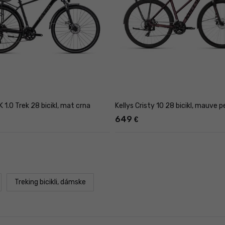
1.0 Trek 28 bicikl, mat crna
Kellys Cristy 10 28 bicikl, mauve p
649
€
Treking bicikli, dámske