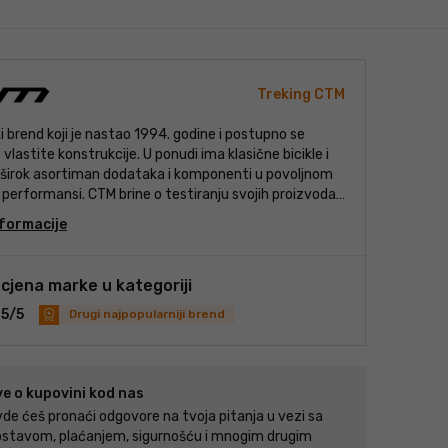
Treking CTM
i brend koji je nastao 1994. godine i postupno se
e vlastite konstrukcije. U ponudi ima klasične bicikle i
 i širok asortiman dodataka i komponenti u povoljnom
i performansi. CTM brine o testiranju svojih proizvoda,
ihov uspješan downhill i enduro tim koji je osvojio
formacije
ja prvaka Slovačke i Češke. Tvrtka CTM poznata je po
a kvalitetu i nudi različite varijante bicikala kako bi
kliste u Slovačkoj i šire.
cjena marke u kategoriji
5/5
Drugi najpopularniji brend
ve o kupovini kod nas
de ćeš pronaći odgovore na tvoja pitanja u vezi sa
stavom, plaćanjem, sigurnošću i mnogim drugim