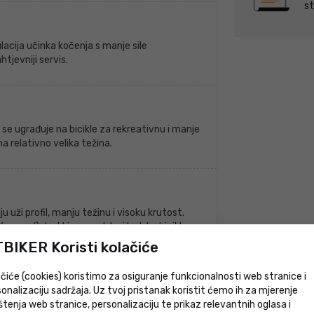
st
acija učinka kočenja s manje sile
tjevniji servis.
se ugrađuje na bicikle za rekreativnu i manje
a relativno velika težina.
uži profil, manju težinu i visoku krutost.
ravel), trekking, gradske i brdske bicikle.
BIKER Koristi kolačiće
čiće (cookies) koristimo za osiguranje funkcionalnosti web stranice i
onalizaciju sadržaja. Uz tvoj pristanak koristit ćemo ih za mjerenje
štenja web stranice, personalizaciju te prikaz relevantnih oglasa i