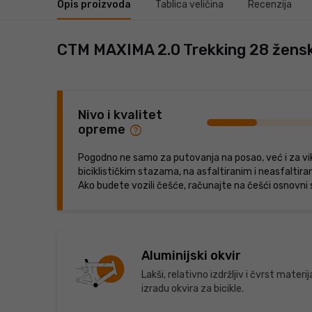
Opis proizvoda
Tablica veličina
Recenzija
CTM MAXIMA 2.0 Trekking 28 ženski
Nivo i kvalitet
help
opreme
Pogodno ne samo za putovanja na posao, već i za vike
biciklističkim stazama, na asfaltiranim i neasfaltir
Ako budete vozili češće, računajte na češći osnovni s
Aluminijski okvir
Lakši, relativno izdržljiv i čvrst materi
izradu okvira za bicikle.