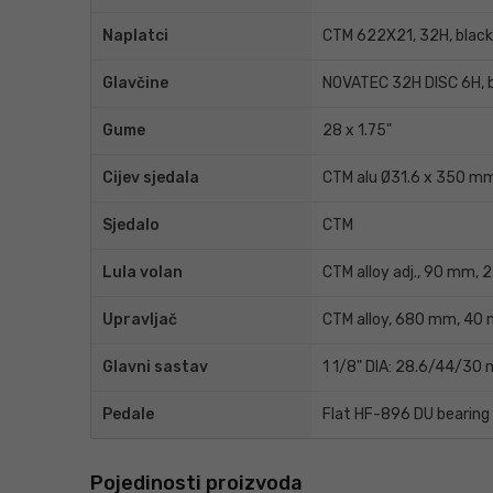
Naplatci
CTM 622X21, 32H, black
Glavčine
NOVATEC 32H DISC 6H, 
Gume
28 x 1.75"
Cijev sjedala
CTM alu Ø31.6 x 350 m
Sjedalo
CTM
Lula volan
CTM alloy adj., 90 mm,
Upravljač
CTM alloy, 680 mm, 40 
Glavni sastav
1 1/8" DIA: 28.6/44/30
Pedale
Flat HF-896 DU bearing
Pojedinosti proizvoda