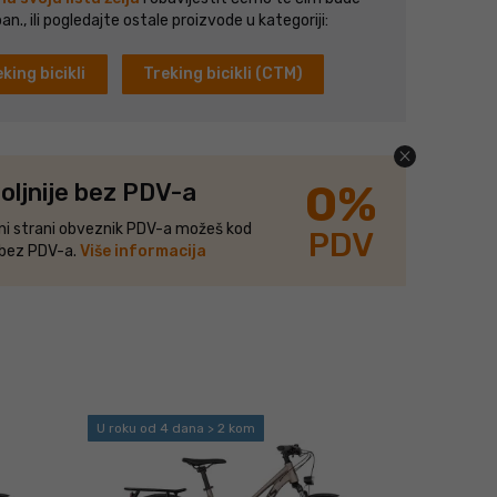
n., ili pogledajte ostale proizvode u kategoriji:
king bicikli
Treking bicikli (CTM)
close
0%
oljnije bez PDV-a
ani strani obveznik PDV-a možeš kod
PDV
 bez PDV-a.
Više informacija
U roku od 4 dana > 2 kom
U roku od 