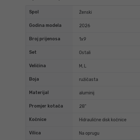
Spol
Ženski
Godina modela
2026
Broj prijenosa
1x9
Set
Ostali
Veličina
M, L
Boja
ružičasta
Materijal
aluminij
Promjer kotača
28"
Kočnice
Hidraulične disk kočnice
Vilica
Na oprugu