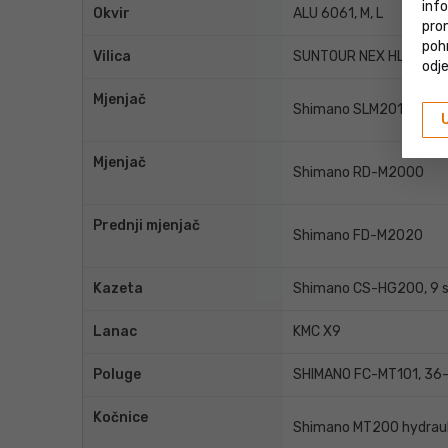
inf
Okvir
ALU 6061, M, L
prom
poh
Vilica
SUNTOUR NEX HLO DS, 
odje
Mjenjač
Shimano SLM2010, 9 sp
Mjenjač
Shimano RD-M2000
Prednji mjenjač
Shimano FD-M2020
Kazeta
Shimano CS-HG200, 9 s
Lanac
KMC X9
Poluge
SHIMANO FC-MT101, 36
Kočnice
Shimano MT200 hydraul