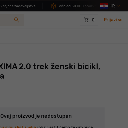
HR
cjena zadovoljstva
Više od 50 000 proizvoda na skladištu
search
shopping_cart
Prijavi se
0
MA 2.0 trek ženski bicikl,
ta
Ovaj proizvod je nedostupan
a svoju listu želja
i obavijestit ćemo te čim bude