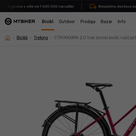
a trgovina s više od 1 500 000 narudžbi
Besplatna dostava izna
Bicikl
Outdoor
Prodaja
Bazar
Info
home
navigate_next
navigate_next
navigate_next
Bicikli
Treking
CTM MAXIMA 2.0 trek ženski bicikl, ružičas