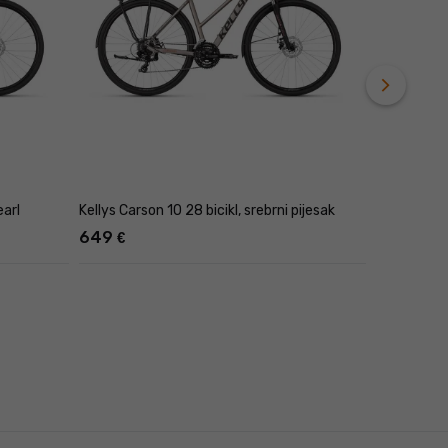
navigate_next
Novost
CTM TRANZ 
earl
Kellys Carson 10 28 bicikl, srebrni pijesak
649
459,99
€
€