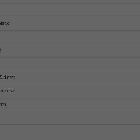
black
m
 25.4 mm
mm rise
 mm