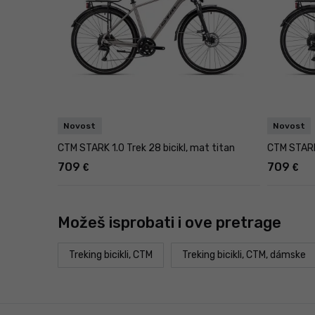
Novost
Novost
CTM STARK 1.0 Trek 28 bicikl, mat titan
CTM STARK 
709
709
€
€
Možeš isprobati i ove pretrage
Treking bicikli, CTM
Treking bicikli, CTM, dámske