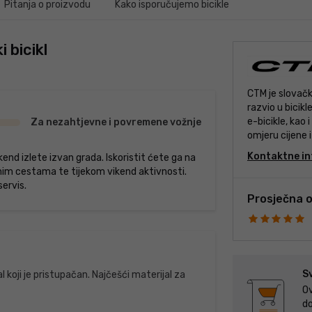
Pitanja o proizvodu
Kako isporučujemo bicikle
 bicikl
CTM je slovačk
razvio u bicikl
e-bicikle, kao
Za nezahtjevne i povremene vožnje
omjeru cijene 
čemu služi i nj
Kontaktne in
nd izlete izvan grada. Iskoristit ćete ga na
nekoliko medal
anim cestama te tijekom vikend aktivnosti.
svom naglasku n
ervis.
zadovoljila bici
Prosječna o
S
jal koji je pristupačan. Najčešći materijal za
Ov
do