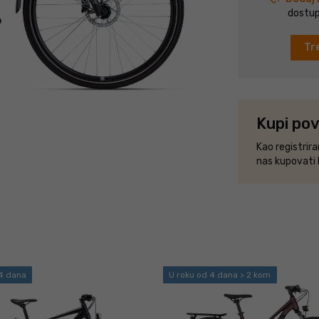
dostupa
Tre
Kupi pov
Kao registrir
nas kupovati
 4 dana
U roku od 4 dana > 2 kom