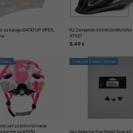
ir za kacigu BACKFLIP VIPER,
R2 Zamjenski štitnik biciklističke
na
ATH27
8,49
€
 7 dana
U roku od 3 dana 1 komad
ki set za pričvršćivanje
čke kacige za ATH10
Giro Selector Eye Shield Snap kit