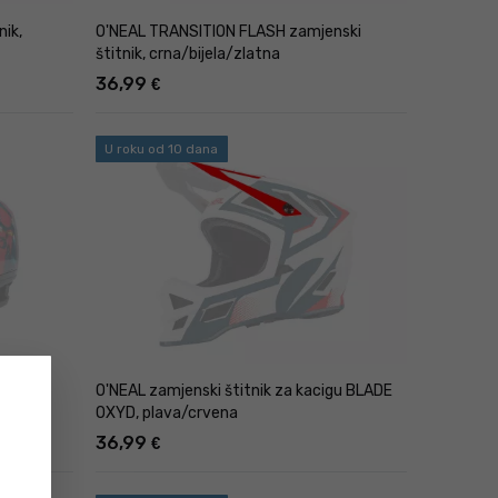
nik,
O'NEAL TRANSITION FLASH zamjenski
štitnik, crna/bijela/zlatna
36,99
€
U roku od 10 dana
N RIO,
O'NEAL zamjenski štitnik za kacigu BLADE
OXYD, plava/crvena
36,99
€