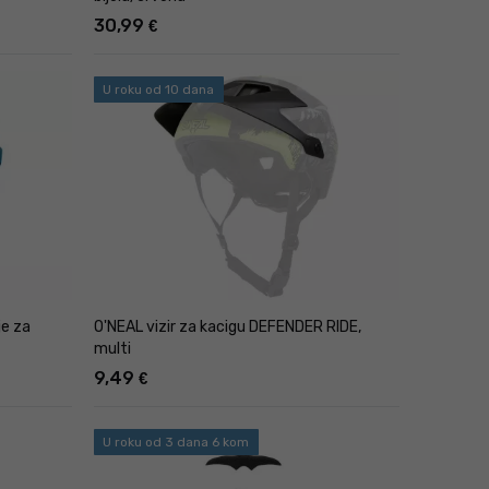
30,99
€
U roku od 10 dana
je za
O'NEAL vizir za kacigu DEFENDER RIDE,
multi
9,49
€
U roku od 3 dana 6 kom