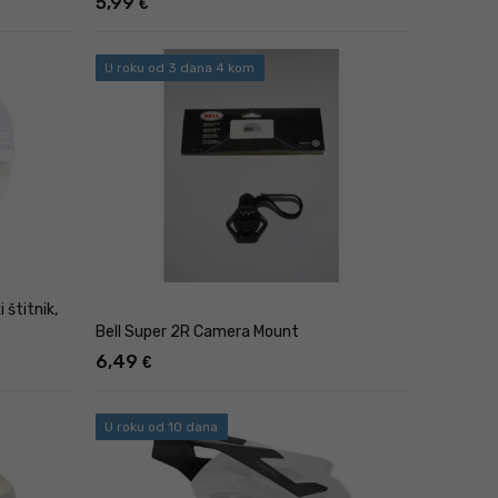
5,99
€
U roku od 3 dana 4 kom
štitnik,
Bell Super 2R Camera Mount
6,49
€
U roku od 10 dana