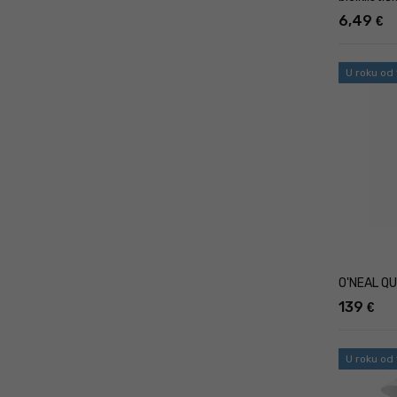
6,49
€
U roku od
O'NEAL QU
139
€
U roku od