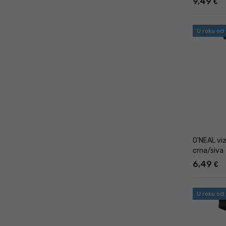
9,49
€
U roku od
O'NEAL viz
crna/siva
6,49
€
U roku od