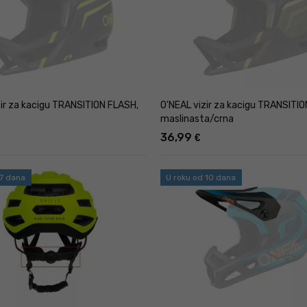
zir za kacigu TRANSITION FLASH,
O'NEAL vizir za kacigu TRANSITI
maslinasta/crna
36,99
€
 7 dana
U roku od 10 dana