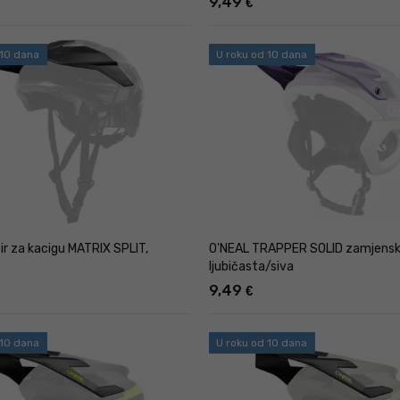
9,49
€
 10 dana
U roku od 10 dana
ir za kacigu MATRIX SPLIT,
O'NEAL TRAPPER SOLID zamjenski 
ljubičasta/siva
9,49
€
 10 dana
U roku od 10 dana