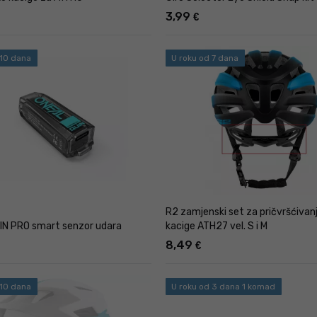
3,99
€
 10 dana
U roku od 7 dana
R2 zamjenski set za pričvršćivan
IN PRO smart senzor udara
kacige ATH27 vel. S i M
8,49
€
 10 dana
U roku od 3 dana 1 komad