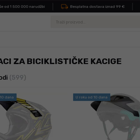
od 1 500 000 narudžbi
Besplatna dostava iznad 99 €
Pretraživanje
CI ZA BICIKLISTIČKE KACIGE
odi
(599)
 10 dana
U roku od 10 dana