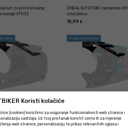
ki set za pričvršćivanje
O'NEAL SL1 STRIKE zamjenski štit
čke kacige ATH33
crna/plava
15,99
€
 10 dana
U roku od 10 dana
BIKER Koristi kolačiće
ir za kacigu TRANSITION SOLID,
O'NEAL vizir za kacigu TRANSITIO
crvena
čiće (cookies) koristimo za osiguranje funkcionalnosti web stranice i
36,99
€
onalizaciju sadržaja. Uz tvoj pristanak koristit ćemo ih za mjerenje
štenja web stranice, personalizaciju te prikaz relevantnih oglasa i