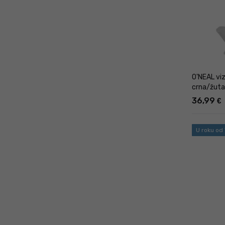
O'NEAL vi
crna/žuta
36,99
€
U roku od