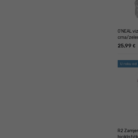
O'NEAL viz
crna/zele
25,99
€
U roku od
R2 Zamjens
biciklisti