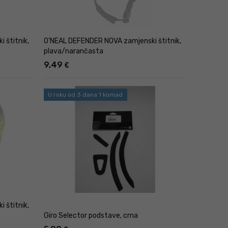
 štitnik,
O'NEAL DEFENDER NOVA zamjenski štitnik,
plava/narančasta
9,49
€
U roku od 3 dana 1 komad
 štitnik,
Giro Selector podstave, crna