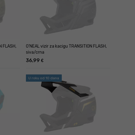
ON FLASH,
O'NEAL vizir za kacigu TRANSITION FLASH,
siva/crna
36,99
€
U roku od 10 dana