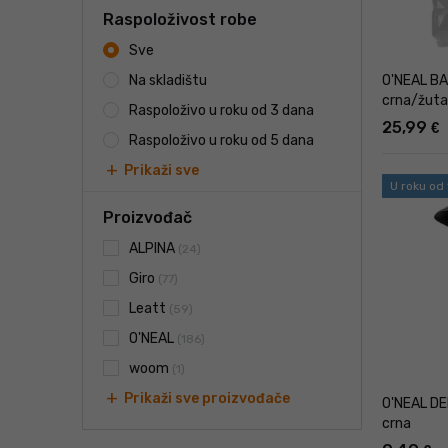
Raspoloživost robe
Sve
O'NEAL BA
Na skladištu
crna/žuta
Raspoloživo u roku od 3 dana
25,99
€
Raspoloživo u roku od 5 dana
add
Prikaži sve
U roku od
Proizvođač
ALPINA
(24)
Giro
(77)
Leatt
(59)
O'NEAL
(186)
woom
(1)
add
Prikaži sve proizvođače
O'NEAL DE
crna