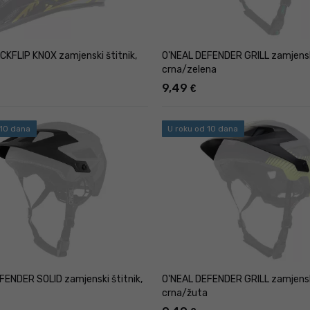
CKFLIP KNOX zamjenski štitnik,
O'NEAL DEFENDER GRILL zamjenski
crna/zelena
9,49
€
 10 dana
U roku od 10 dana
FENDER SOLID zamjenski štitnik,
O'NEAL DEFENDER GRILL zamjenski
crna/žuta