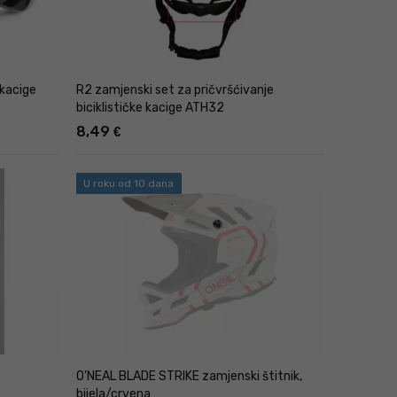
 kacige
R2 zamjenski set za pričvršćivanje
biciklističke kacige ATH32
8,49
€
U roku od 10 dana
O'NEAL BLADE STRIKE zamjenski štitnik,
bijela/crvena