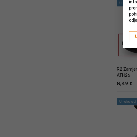
inf
U roku od
prom
poh
odje
R2 Zamjens
ATH26
8,49
€
U roku od