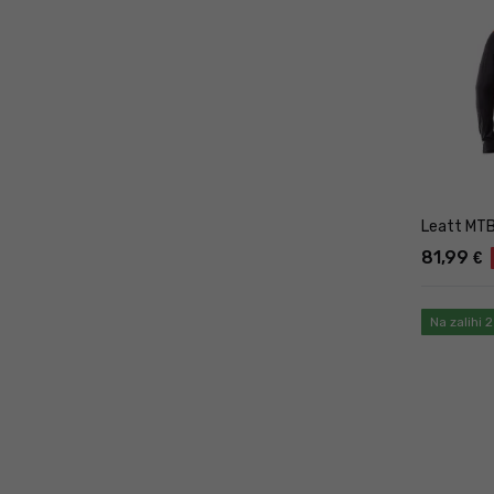
Leatt MTB 
81,99
€
Na zalihi 