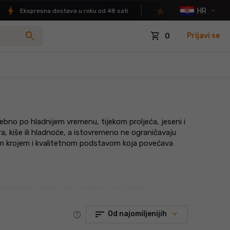
HR
Ekspresna dostava u roku od 48 sati
4.9/5 ocjena zadovoljst
search
shopping_cart
Prijavi se
0
bno po hladnijem vremenu, tijekom proljeća, jeseni i
a, kiše ili hladnoće, a istovremeno ne ograničavaju
nim krojem i kvalitetnom podstavom koja povećava
, godišnjem dobu, stilu vožnje i korištenim
sort
help
Od najomiljenijih