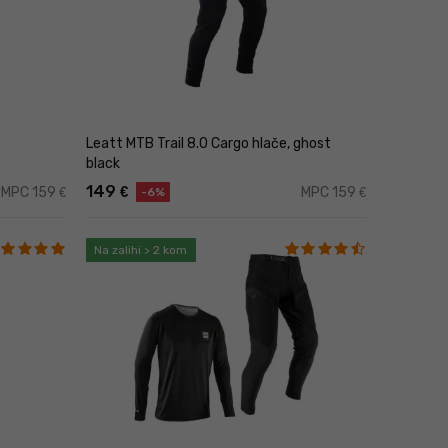
Leatt MTB Trail 8.0 Cargo hlače, ghost
black
149
€
MPC 159
MPC 159
€
€
-6%
Na zalihi > 2 kom
ledajte naš video:
Duge vs. kratke hlače za trail -
dnijim ili nepovoljnim uvjetima. Evo glavnih