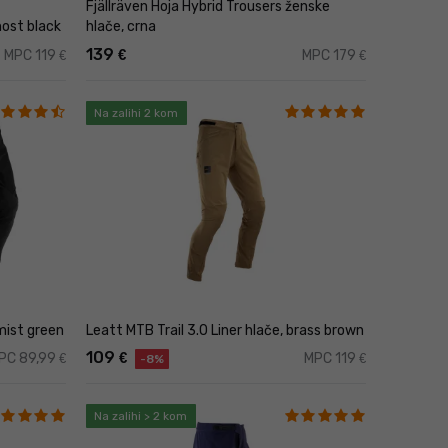
Fjällräven Hoja Hybrid Trousers ženske
host black
hlače, crna
139
€
MPC 119
MPC 179
€
€
Na zalihi 2 kom
 mist green
Leatt MTB Trail 3.0 Liner hlače, brass brown
109
€
PC 89,99
MPC 119
€
€
-8%
Na zalihi > 2 kom