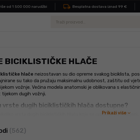
e od 1 500 000 narudžbi
Besplatna dostava iznad 99 €
Pretraživanje
 BICIKLISTIČKE HLAČE
klističke hlače
neizostavan su dio opreme svakog biciklista, pose
ajnirane su tako da pružaju maksimalnu udobnost, zaštitu od vjetr
tijekom vožnje. Većina modela anatomski je oblikovana s elastič
tijekom dugih vožnji.
u vrste dugih biciklističkih hlača dostupne?
expand_more
Prikaži više
koliko vrsta dugih biciklističkih hlača koje se razlikuju po namjeni
ma. Evo glavnih kategorija:
odi
(562)
e hlače