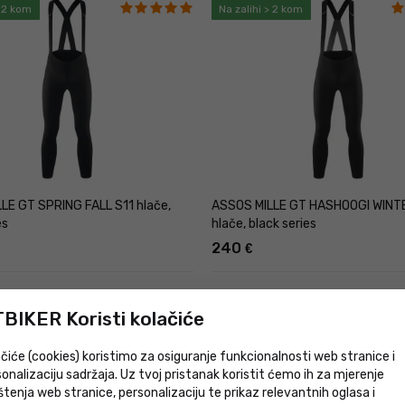
> 2 kom
Na zalihi > 2 kom
LE GT SPRING FALL S11 hlače,
ASSOS MILLE GT HASHOOGI WINT
es
hlače, black series
240
€
> 2 kom
U prodavaonici 1 komad
BIKER Koristi kolačiće
čiće (cookies) koristimo za osiguranje funkcionalnosti web stranice i
onalizaciju sadržaja. Uz tvoj pristanak koristit ćemo ih za mjerenje
štenja web stranice, personalizaciju te prikaz relevantnih oglasa i