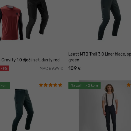
Leatt MTB Trail 3.0 Liner hlače, s
Gravity 1.0 dječji set, dusty red
green
109
€
MPC 89,99
€
-9%
2 kom
Na zalihi > 2 kom