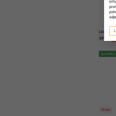
inf
prom
poh
odje
Leatt MTB 
179
€
-
Na zalihi 
Akcija