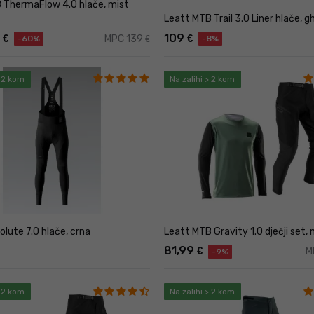
 ThermaFlow 4.0 hlače, mist
Leatt MTB Trail 3.0 Liner hlače, g
9
109
€
€
MPC 139
€
-60%
-8%
> 2 kom
Na zalihi > 2 kom
Leatt MTB Gravity 1.0 dječji set,
lute 7.0 hlače, crna
81,99
€
M
-9%
> 2 kom
Na zalihi > 2 kom