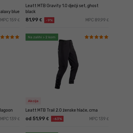
Leatt MTB Gravity 1.0 dječji set, ghost
galaxy blue
black
atura, što je ključno za održavanje mišića toplima i
81,99
€
MPC 159
MPC 89,99
€
€
-9%
 filtrom, što pomaže u zaštiti kože od sunca čak i
Na zalihi > 2 kom
esto kompresijske, što potiče cirkulaciju krvi i
e kožu od blata, prašine, insekata ili sitnih ogrebotina
klističke hlače opremljene su membranama koje
onomsku podstavu koja povećava udobnost tijekom
Akcija
 lagoon
Leatt MTB Trail 2.0 ženske hlače, crna
od 51,99
€
MPC 139
MPC 139
€
€
-63%