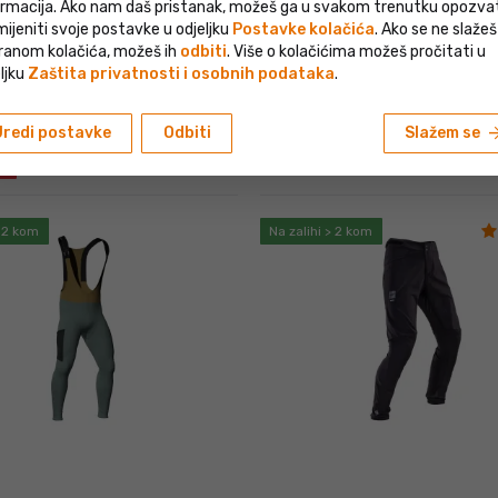
ormacija. Ako nam daš pristanak, možeš ga u svakom trenutku opozvati 
ijeniti svoje postavke u odjeljku
Postavke kolačića
. Ako se ne slažeš
ranom kolačića, možeš ih
odbiti
. Više o kolačićima možeš pročitati u
ljku
Zaštita privatnosti i osobnih podataka
.
arrow_fo
Uredi postavke
Odbiti
Slažem se
AllMtn 4.0 hlače, glow
Leatt MTB HydraDri 5.0 hlače, lo
229
€
MPC 189
€
5%
> 2 kom
Na zalihi > 2 kom