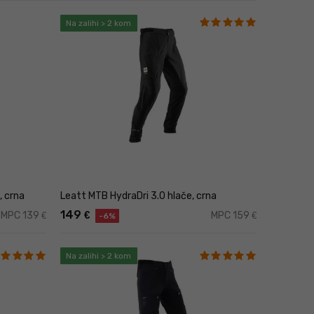
aze.
.
Na zalihi > 2 kom
.
jama.
, crna
Leatt MTB HydraDri 3.0 hlače, crna
149
€
MPC 139
MPC 159
€
€
-6%
Na zalihi > 2 kom
ane panele.