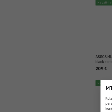
Na zalihi 
ASSOS MIL
black seri
209
€
Na zalihi 
MT
Kola
pers
kori