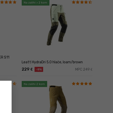
Na zalihi > 2 kom
ER S11
Leatt HydraDri 5.0 hlače, loam/brown
229
€
MPC 249
€
-8%
Na zalihi 2 kom