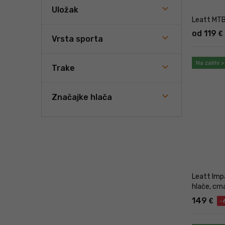
Uložak
prednosti
Leatt MTB 
Zaš
od 119
€
spr
Vrsta sporta
Zaš
tij
Na zalihi 
Trake
Udo
sma
Zaš
Značajke hlača
od g
Vod
odbi
Int
duži
Pog
Leatt Imp
hlače, crn
149
€
-