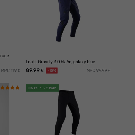
pruce
Leatt Gravity 3.0 hlače, galaxy blue
89,99
€
MPC 119
MPC 99,99
€
€
-10%
Na zalihi > 2 kom