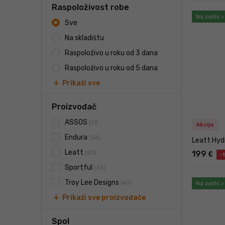
Nam
Raspoloživost robe
Izr
Na zalihi 
Dos
Sve
Pra
Na skladištu
Duge hl
Raspoloživo u roku od 3 dana
Pop
Raspoloživo u roku od 5 dana
Nar
add
Prikaži sve
Čest
Izv
Proizvođač
Izoliran
ASSOS
(11)
Akcija
Imaj
Nek
Endura
(36)
Leatt Hydr
Diz
Leatt
(43)
199
€
-
Mog
Sportful
(35)
Široke 
Troy Lee Designs
(49)
Na zalihi 
Širi
add
Prikaži sve proizvođače
Izr
Mno
Pogo
Spol