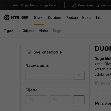
ći biciklistički portal u srednjoj Europi
Provjerena trgovina s viš
Bicikl
Outdoor
Prodaja
Bazar
Info
navigate_next
navigate_next
navigate_next
Trgovina
Odjeća
Hlače
Duge
DUGE
home
Sve kategorije
Duge bici
zime. Diz
Naziv sadrži
kretanje 
udobnost 
navigate_next
Koje s
Cijena
Postoji ne
materijali
navigate_next
Proizv
Uže dug