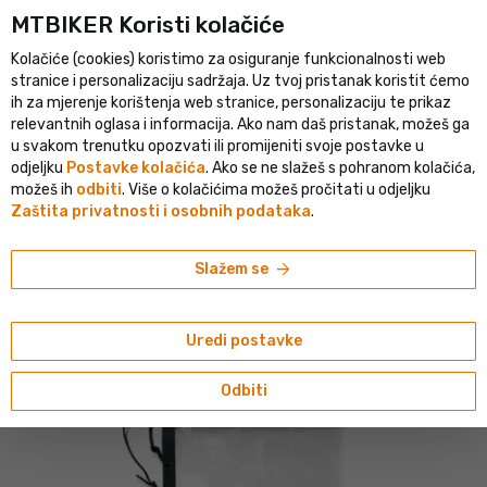
MTBIKER Koristi kolačiće
listički portal u srednjoj Europi
Provjerena trgovina s više od 1 
Kolačiće (cookies) koristimo za osiguranje funkcionalnosti web
person
menu
HR
stranice i personalizaciju sadržaja. Uz tvoj pristanak koristit ćemo
ih za mjerenje korištenja web stranice, personalizaciju te prikaz
Pretraživanje
shopping_cart
search
relevantnih oglasa i informacija. Ako nam daš pristanak, možeš ga
u svakom trenutku opozvati ili promijeniti svoje postavke u
odjeljku
Postavke kolačića
. Ako se ne slažeš s pohranom kolačića,
home
navigate_next
navigate_next
navigate_next
Outdoor
Ruksaci i torbe
Torbe i navlake
možeš ih
odbiti
. Više o kolačićima možeš pročitati u odjeljku
Zaštita privatnosti i osobnih podataka
.
Silva
Silva Waterproof tablet vodootporna torbica,
arrow_forward
Slažem se
crna
Uredi postavke
Odbiti