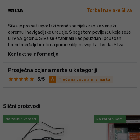
Torbe i navlake Silva
Silva je poznati sportski brend specijaliziran za vanjsku
opremu i navigacijske uređaje. S bogatom poviješću koja seže
u 1933. godinu, Silva se etablirala kao pouzdan i pouzdan
brend među ljubiteljima prirode diljem svijeta. Tvrtka Silva
nudi širok raspon proizvoda dizajniranih za poboljšanje
Kontaktne informacije
iskustava na otvorenom, uključujući kompase, naglavne
svjetiljke, dalekozore i pedometre. Posebno su njihovi
kompasi visoko cijenjeni zbog svoje točnosti i izdržljivosti, što
Prosječna ocjena marke u kategoriji
ih čini popularnim izborom za planinare, penjače i ljubitelje
5/5
Treća najpopularnija marka
orijentacijskog trčanja.
Slični proizvodi
Na zalihi 1 komad
Na zalihi 5 kom