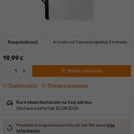
Raspoloživost
U roku od 7 dana posljednja 3 komada
19,99
€
Količina
-
+
shopping_cart
Dodaj u košaricu
contact_support
Pitanje o proizvodu
Dodaj na listu
delivery_truck_speed
Kurirskom dostavom na tvoj adresu
Dostava u četvrtak 20.08.2026
Produžena mogućnost povrata do čak 100 dana
Više
replay
informacija