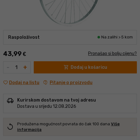
Raspoloživost
Na zalihi > 5 kom
43,99
€
Pronašao si bolju cijenu?
Količina
-
+
shopping_cart
Dodaj u košaricu
contact_support
Pitanje o proizvodu
Dodaj na listu
delivery_truck_speed
Kurirskom dostavom na tvoj adresu
Dostava u srijedu 12.08.2026
Produžena mogućnost povrata do čak 100 dana
Više
replay
informacija