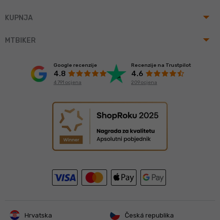
arrow_drop_up
KUPNJA
arrow_drop_up
MTBIKER
Google recenzije
Recenzije na Trustpilot
4.8
4.6
4 791 ocjena
209 ocjena
Hrvatska
Česká republika