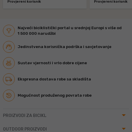
Provjereni korisnik
Provjereni korisnik
Najveći biciklistički portal u srednjoj Europi s više od
1 500 000 narudžbi
Jedinstvena korisnička podrška i savjetovanje
Sustav vjernosti i vrlo dobre cijene
Ekspresna dostava robe sa skladišta
Mogućnost produženog povrata robe
arrow_drop_up
PROIZVODI ZA BICIKL
arrow_drop_up
OUTDOOR PROIZVODI