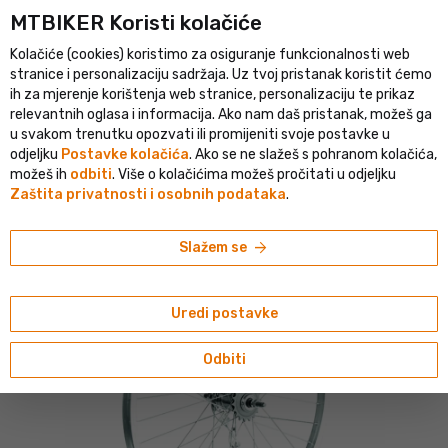
MTBIKER Koristi kolačiće
stički portal u srednjoj Europi
Provjerena trgovina s više od 1 500
Kolačiće (cookies) koristimo za osiguranje funkcionalnosti web
person
menu
HR
stranice i personalizaciju sadržaja. Uz tvoj pristanak koristit ćemo
ih za mjerenje korištenja web stranice, personalizaciju te prikaz
Pretraživanje
shopping_cart
search
relevantnih oglasa i informacija. Ako nam daš pristanak, možeš ga
u svakom trenutku opozvati ili promijeniti svoje postavke u
odjeljku
Postavke kolačića
. Ako se ne slažeš s pohranom kolačića,
home
navigate_next
navigate_next
navigate_next
Kotači i obruči
Kotači sa žbicama
Dječji i BMX kotači
možeš ih
odbiti
. Više o kolačićima možeš pročitati u odjeljku
Zaštita privatnosti i osobnih podataka
.
DEMA
DEMA 24" stražnji kotač
arrow_forward
Slažem se
Uredi postavke
Odbiti