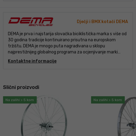
Dječji i BMX kotači DEMA
DEMA je prva i najstarija slovačka biciklistička marka s više od
30 godina tradicije kontinuirano prisutna na europskom
tržištu. DEMA je mnogo puta nagrađivana u sklopu
najprestižnijeg globalnog programa za ocjenjivanje marki
Superbrands Award. DEMA nudi širok portfelj bicikala, od
Kontaktne informacije
električnih bicikala, preko MTB, cross i gradskih bicikala, do
bicikala za naše najmlađe. Sve s modernim dizajnom i
kvalitetnim komponentama.
Slični proizvodi
Na zalihi > 5 kom
Na zalihi > 5 kom