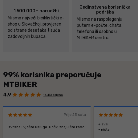
Jedinstvena korisnička
1 500 000+ narudžbi
podrška
Mi smo najveći biciklistički e-
Mi smo na raspolaganju
shop u Slovačkoj, provjeren
putem e-pošte, chata,
od strane desetaka tisuća
telefona ili osobno u
zadovoljnih kupaca.
MTBIKER centru.
99% korisnika preporučuje
MTBIKER
4.9
14 456 ocjena
Prije 23 sata
+ sve
Izvrsna i vješta usluga. Dečki znaju što rade
- ništa