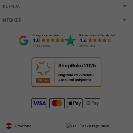
arrow_drop_up
KUPNJA
arrow_drop_up
MTBIKER
Google recenzije
Recenzije na Trustpilot
4.8
4.6
4 788 ocjena
209 ocjena
Hrvatska
Česká republika