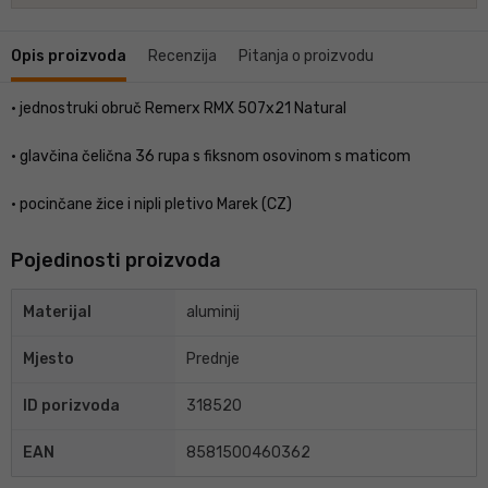
Opis proizvoda
Recenzija
Pitanja o proizvodu
• jednostruki obruč Remerx RMX 507x21 Natural
• glavčina čelična 36 rupa s fiksnom osovinom s maticom
• pocinčane žice i nipli pletivo Marek (CZ)
Pojedinosti proizvoda
Materijal
aluminij
Mjesto
Prednje
ID porizvoda
318520
EAN
8581500460362