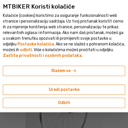
MTBIKER Koristi kolačiće
klistički portal u srednjoj Europi
Provjerena trgovina s više od 1
Kolačiće (cookies) koristimo za osiguranje funkcionalnosti web
person
menu
HR
stranice i personalizaciju sadržaja. Uz tvoj pristanak koristit ćemo
ih za mjerenje korištenja web stranice, personalizaciju te prikaz
Pretraživanje
shopping_cart
search
relevantnih oglasa i informacija. Ako nam daš pristanak, možeš ga
u svakom trenutku opozvati ili promijeniti svoje postavke u
odjeljku
Postavke kolačića
. Ako se ne slažeš s pohranom kolačića,
home
navigate_next
navigate_next
navigate_next
Kotači i obruči
Kotači sa žbicama
Dječji i BMX kotači
možeš ih
odbiti
. Više o kolačićima možeš pročitati u odjeljku
Zaštita privatnosti i osobnih podataka
.
DEMA
DEMA Junior 24" prednji kotač
arrow_forward
Slažem se
Uredi postavke
Odbiti