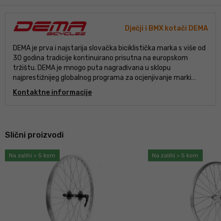
Dječji i BMX kotači DEMA
DEMA je prva i najstarija slovačka biciklistička marka s više od
30 godina tradicije kontinuirano prisutna na europskom
tržištu. DEMA je mnogo puta nagrađivana u sklopu
najprestižnijeg globalnog programa za ocjenjivanje marki
Superbrands Award. DEMA nudi širok portfelj bicikala, od
Kontaktne informacije
električnih bicikala, preko MTB, cross i gradskih bicikala, do
bicikala za naše najmlađe. Sve s modernim dizajnom i
kvalitetnim komponentama.
Slični proizvodi
Na zalihi > 5 kom
Na zalihi > 5 kom