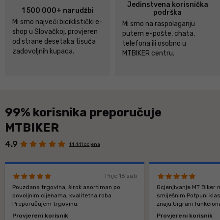
Jedinstvena korisnička
1 500 000+ narudžbi
podrška
Mi smo najveći biciklistički e-
Mi smo na raspolaganju
shop u Slovačkoj, provjeren
putem e-pošte, chata,
od strane desetaka tisuća
telefona ili osobno u
zadovoljnih kupaca.
MTBIKER centru.
99% korisnika preporučuje
MTBIKER
4.9
14 441 ocjena
Prije 16 sati
Pouzdana trgovina, širok asortiman po
Ocjenjivanje MT Biker m
povoljnim cijenama, kvalitetna roba.
smiješnim.Potpuni klasi
Preporučujem trgovinu.
znaju.Uigrani funkcio
Provjereni korisnik
Provjereni korisnik