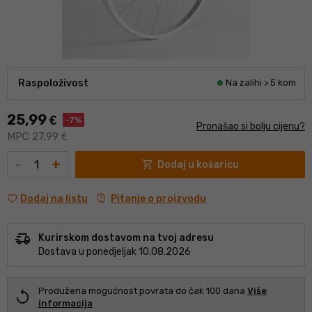
Raspoloživost
Na zalihi > 5 kom
25,99
€
-7%
Pronašao si bolju cijenu?
MPC 27,99
€
Količina
-
+
shopping_cart
Dodaj u košaricu
contact_support
Pitanje o proizvodu
Dodaj na listu
delivery_truck_speed
Kurirskom dostavom na tvoj adresu
Dostava u ponedjeljak 10.08.2026
Produžena mogućnost povrata do čak 100 dana
Više
replay
informacija