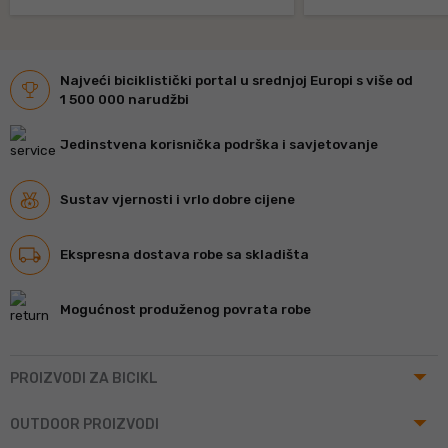
Najveći biciklistički portal u srednjoj Europi s više od
1 500 000 narudžbi
Jedinstvena korisnička podrška i savjetovanje
Sustav vjernosti i vrlo dobre cijene
Ekspresna dostava robe sa skladišta
Mogućnost produženog povrata robe
arrow_drop_up
PROIZVODI ZA BICIKL
arrow_drop_up
OUTDOOR PROIZVODI