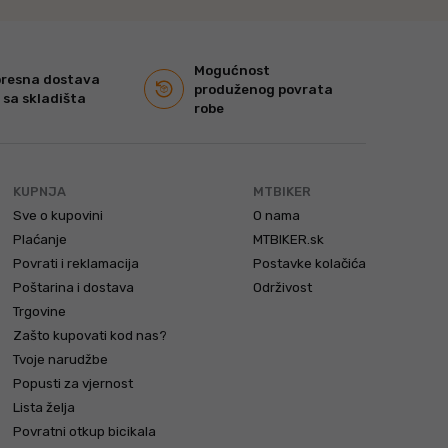
Mogućnost
presna dostava
produženog povrata
 sa skladišta
robe
KUPNJA
MTBIKER
Sve o kupovini
O nama
Plaćanje
MTBIKER.sk
Povrati i reklamacija
Postavke kolačića
Poštarina i dostava
Održivost
Trgovine
Zašto kupovati kod nas?
Tvoje narudžbe
Popusti za vjernost
Lista želja
Povratni otkup bicikala