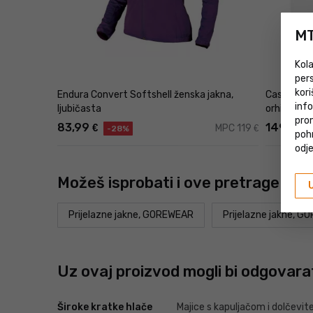
MT
Kola
pers
kori
Endura Convert Softshell ženska jakna,
Castelli T
inf
ljubičasta
orhideja
prom
83,99
149
€
€
MPC 119
€
-28%
-
poh
odje
Možeš isprobati i ove pretrage
Prijelazne jakne, GOREWEAR
Prijelazne jakne, 
Uz ovaj proizvod mogli bi odgovara
Široke kratke hlače
Majice s kapuljačom i dolčevit