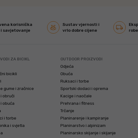
vena korisnička
Sustav vjernosti i
Eks
i savjetovanje
vrlo dobre cijene
robe
VODI ZA BICIKL
OUTDOOR PROIZVODI
Odjeća
čni bicikli
Obuća
i
Ruksaci i torbe
e gume i zračnice
Sportski dodaci i oprema
 i obruči
Kacige i naočale
 i obuća
Prehrana i fitness
a
Trčanje
i i torbe
Planinarenje i kampiranje
nika i svjetla
Planinarstvo i alpinizam
ma
Planinarsko skijanje i skijanje