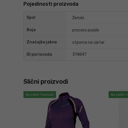
Pojedinosti proizvoda
Spol
Ženski
Boja
process purple
Značajke jakne
otporna na vjetar
ID porizvoda
314847
Slični proizvodi
Na zalihi 1 komad
Na zalihi 