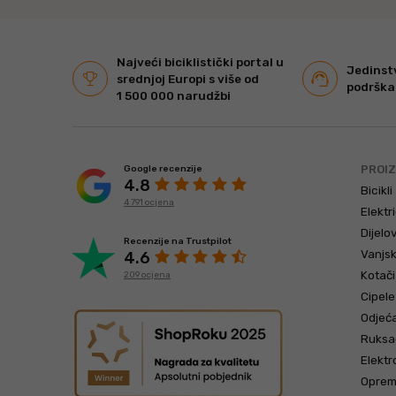
Najveći biciklistički portal u
Jedinst
srednjoj Europi s više od
podrška 
1 500 000 narudžbi
PROIZ
Google recenzije
4.8
Bicikli
4 791 ocjena
Elektri
Dijelov
Recenzije na Trustpilot
Vanjsk
4.6
Kotači
209 ocjena
Cipele
Odjeć
Ruksac
Elektro
Opre