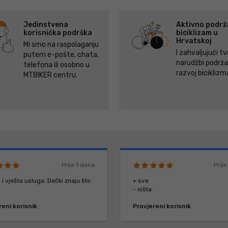
Jedinstvena
Aktivno podr
korisnička podrška
biciklizam u
Hrvatskoj
Mi smo na raspolaganju
I zahvaljujući tv
putem e-pošte, chata,
narudžbi podr
telefona ili osobno u
razvoj biciklizm
MTBIKER centru.
Prije 1 dana
Prij
 i vješta usluga. Dečki znaju što
+ sve
- ništa
reni korisnik
Provjereni korisnik