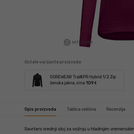
Ostale varijante proizvoda
GOREWEAR TrailKPR Hybrid 1/
2 Zip
ženska jakna, crna
109
€
Opis proizvoda
Tablica veličina
Recenzija
Savršeni srednji sloj za vožnju u hladnijim vremensk