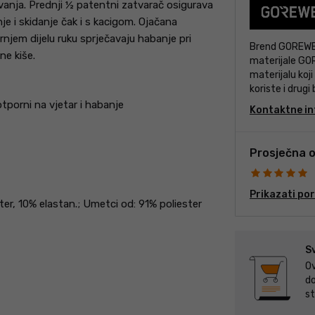
evanja. Prednji ½ patentni zatvarač osigurava
e i skidanje čak i s kacigom. Ojačana
rnjem dijelu ruku sprječavaju habanje pri
Brend GOREWEA
ne kiše.
materijale GO
materijalu koji
koriste i drug
svojstva njiho
tporni na vjetar i habanje
Kontaktne in
vodootpornost
biciklisti, trka
Prosječna o
Prikazati po
ester, 10% elastan.; Umetci od: 91% poliester
S
Ov
do
st