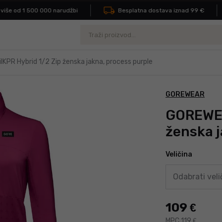
iše od 1 500 000 narudžbi
Besplatna dostava iznad 99 €
Pretraživanje
KPR Hybrid 1/2 Zip ženska jakna, process purple
GOREWEAR
GOREWEA
ženska j
Veličina
Odabrati veli
109
€
MPC 119
€