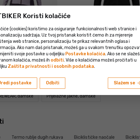
BIKER Koristi kolačiće
čiće (cookies) koristimo za osiguranje funkcionalnosti web stranice i
onalizaciju sadržaja. Uz tvoj pristanak koristit ćemo ih za mjerenje
Akcija
štenja web stranice, personalizaciju te prikaz relevantnih oglasa i
RANSITION 2 W ženska jakna,
ormacija. Ako nam daš pristanak, možeš ga u svakom trenutku opozvati 
GOREWEAR Phantom ženska jakna
ijeniti svoje postavke u odjeljku
Postavke kolačića
. Ako se ne slažeš
179
€
MPC 189
€
17%
-10%
ranom kolačića, možeš ih
odbiti
. Više o kolačićima možeš pročitati u
ljku
Zaštita privatnosti i osobnih podataka
.
arrow_fo
Uredi postavke
Odbiti
Slažem se
GOREWEAR, dámske
Prijelazne jakne, dámske
ti
e
Termo rublje dugih rukava
Biciklističke naočale
Bicikli