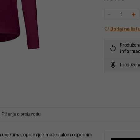
Količina
-
+
Dodaj na list
Produžen
replay
informac
safety_check
Produžen
Pitanja o proizvodu
im uvjetima, opremljen materijalom otpornim