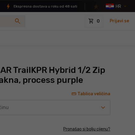
HR
Ekspresna dostava u roku od 48 sati
4.9/5 ocjena zadovol
search
shopping_cart
Prijavi se
0
R TrailKPR Hybrid 1/2 Zip
akna, process purple
straighten
Tablica veličina
činu
Pronašao si bolju cijenu?