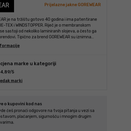
Prijelazne jakne GOREWEAR
R je na tržištu gotovo 40 godina i ima patentirane
RE-TEX i WINDSTOPPER. Riječ je o membranskom
 se sastoji od nekoliko laminiranih slojeva, a često ga
i brendovi. Tipično za brend GOREWEAR su iznimna
vih materijala, mogu kombinirati otpornost na vjetar,
formacije
, prozračnost i istovremeno trajnost. U ponudi će
či ili planinari pronaći nešto za sebe.
cjena marke u kategoriji
4,89/5
redak marki
ve o kupovini kod nas
de ćeš pronaći odgovore na tvoja pitanja u vezi sa
stavom, plaćanjem, sigurnošću i mnogim drugim
varima.