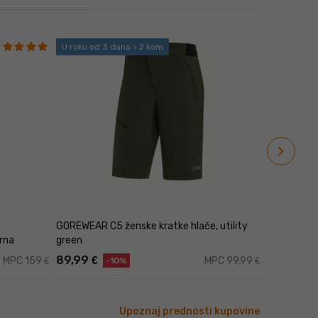
U roku od 3 dana > 2 kom
U roku od 
navigate_next
GOREWEAR C5 ženske kratke hlače, utility
GOREWEAR P
rna
green
crna
89,99
61,99
€
€
MPC 159
MPC 99,99
€
€
-10%
Upoznaj prednosti kupovine