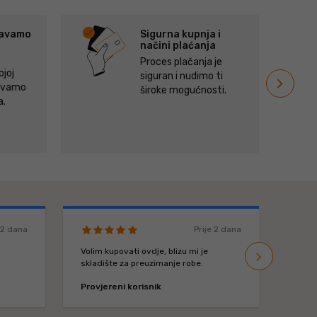
žavamo
Sigurna kupnja i
načini plaćanja
Proces plačanja je
ojoj
siguran i nudimo ti
navigate_next
ďalší
žavamo
široke mogućnosti.
a.
e 2 dana
Prije 2 dana
Volim kupovati ovdje, blizu mi je
navigate_next
sljedeći
Dobro
skladište za preuzimanje robe.
Provjereni korisnik
Provj