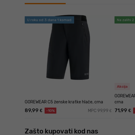
U roku od 3 dana 1 komad
Na zalihi 
Akcija
GOREWEAR 
GOREWEAR C5 ženske kratke hlače, crna
crna
89,99
71,99
€
€
MPC 99,99
€
-10%
Zašto kupovati kod nas