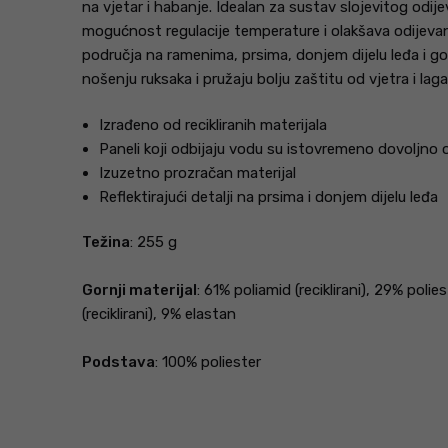
na vjetar i habanje. Idealan za sustav slojevitog odij
mogućnost regulacije temperature i olakšava odijevanj
područja na ramenima, prsima, donjem dijelu leđa i go
nošenju ruksaka i pružaju bolju zaštitu od vjetra i laga
Izrađeno od recikliranih materijala
Paneli koji odbijaju vodu su istovremeno dovoljno o
Izuzetno prozračan materijal
Reflektirajući detalji na prsima i donjem dijelu leđa
Težina
: 255 g
Gornji materijal
: 61% poliamid (reciklirani), 29% poli
(reciklirani), 9% elastan
Podstava
: 100% poliester