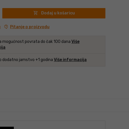
shopping_cart
Dodaj u košaricu
contact_support
Pitanje o proizvodu
u
a mogućnost povrata do čak 100 dana
Više
ija
o dodatno jamstvo +1 godina
Više informacija