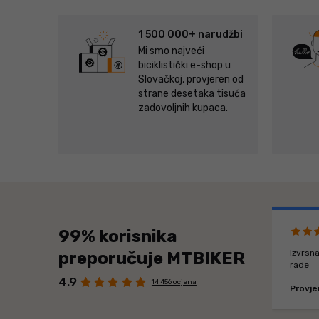
1 500 000+ narudžbi
Mi smo najveći
biciklistički e-shop u
Slovačkoj, provjeren od
strane desetaka tisuća
zadovoljnih kupaca.
99% korisnika
Izvrsna
preporučuje MTBIKER
rade
4.9
14 456 ocjena
Provje