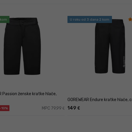
2 kom
U roku od 3 dana 2 kom
Passion ženske kratke hlače,
GOREWEAR Endure kratke hlače, c
149
€
MPC 79,99
€
-10%