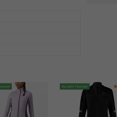
1 komad
Na zalihi 1 komad