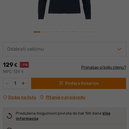
Odabrati veličinu
129
€
-7%
Pronašao si bolju cijenu?
MPC 139
€
Količina
-
+
shopping_cart
Dodaj u košaricu
contact_support
Pitanje o proizvodu
Dodaj na listu
Produžena mogućnost povrata do čak 100 dana
Više
replay
informacija