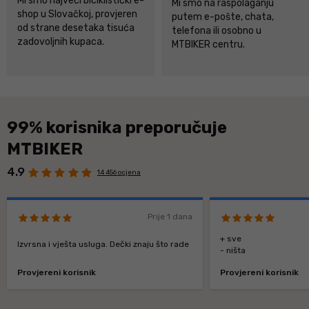
Mi smo najveći biciklistički e-
Mi smo na raspolaganju
shop u Slovačkoj, provjeren
putem e-pošte, chata,
od strane desetaka tisuća
telefona ili osobno u
zadovoljnih kupaca.
MTBIKER centru.
99% korisnika preporučuje
MTBIKER
4.9
14 456 ocjena
Prije 1 dana
+ sve
Izvrsna i vješta usluga. Dečki znaju što rade
- ništa
Provjereni korisnik
Provjereni korisnik