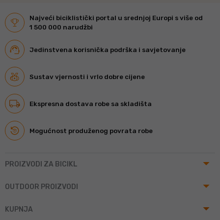
Najveći biciklistički portal u srednjoj Europi s više od
1 500 000 narudžbi
Jedinstvena korisnička podrška i savjetovanje
Sustav vjernosti i vrlo dobre cijene
Ekspresna dostava robe sa skladišta
Mogućnost produženog povrata robe
arrow_drop_up
PROIZVODI ZA BICIKL
arrow_drop_up
OUTDOOR PROIZVODI
arrow_drop_up
KUPNJA