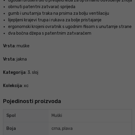
ugodan brušeni dio u predjelu leđa za optimalno odvođenje znoja
obrnuti patentni zatvarač sprijeda
gumb i unutarnja traka na prsima za bolju ventilaciju
lijepljeni krajevi trupa i rukava za bolje pristajanje
ergonomski krojeni ovratnik s ugodnim flisom s unutarnje strane
dva bočna džepa s patentnim zatvaračem
Vrsta
: muške
Vrsta
: jakna
Kategorija
: 3. sloj
Kolekcija
: xc
Pojedinosti proizvoda
Spol
Muški
Boja
crna, plava