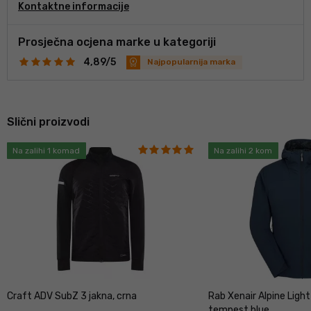
Kontaktne informacije
sportske grane, a to su skijaško trčanje, biciklizam i trčanje.
Mnogo se toga promijenilo u razvoju i proizvodnji, ali jedno je
ostalo nepromijenjeno, Craft nudi funkcionalnu odjeću koja
Prosječna ocjena marke u kategoriji
omogućuje maksimalnu izvedbu.
4,89/5
Najpopularnija marka
Slični proizvodi
Na zalihi 1 komad
Na zalihi 2 kom
Craft ADV SubZ 3 jakna, crna
Rab Xenair Alpine Light
tempest blue