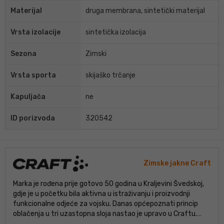
Materijal
druga membrana, sintetički materijal
Vrsta izolacije
sintetička izolacija
Sezona
Zimski
Vrsta sporta
skijaško trčanje
Kapuljača
ne
ID porizvoda
320542
Zimske jakne Craft
Marka je rođena prije gotovo 50 godina u Kraljevini Švedskoj,
gdje je u početku bila aktivna u istraživanju i proizvodnji
funkcionalne odjeće za vojsku. Danas općepoznati princip
oblačenja u tri uzastopna sloja nastao je upravo u Craftu.
Posljednjih 25 godina u središtu su njezina interesa 3