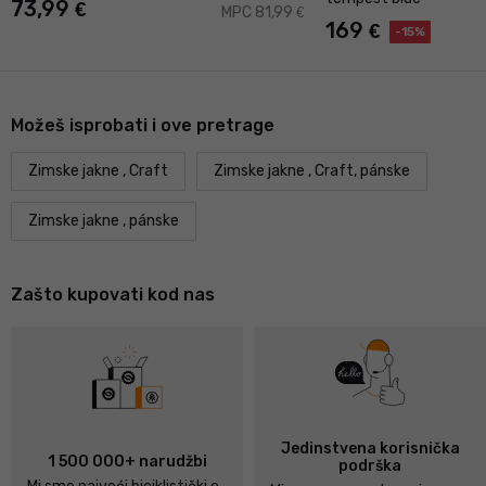
73,99
€
MPC 81,99
€
169
€
-15%
Možeš isprobati i ove pretrage
Zimske jakne , Craft
Zimske jakne , Craft, pánske
Zimske jakne , pánske
Zašto kupovati kod nas
Jedinstvena korisnička
1 500 000+ narudžbi
podrška