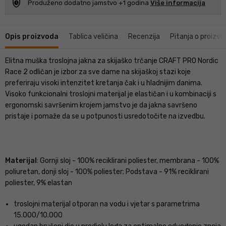
safety_check
Produženo dodatno jamstvo +1 godina
Više informacija
Opis proizvoda
Tablica veličina
Recenzija
Pitanja o proizvo
Elitna muška troslojna jakna za skijaško trčanje CRAFT PRO Nordic
Race 2 odličan je izbor za sve dame na skijaškoj stazi koje
preferiraju visoki intenzitet kretanja čak i u hladnijim danima.
Visoko funkcionalni troslojni materijal je elastičan i u kombinaciji s
ergonomski savršenim krojem jamstvo je da jakna savršeno
pristaje i pomaže da se u potpunosti usredotočite na izvedbu.
Materijal
: Gornji sloj - 100% reciklirani poliester, membrana - 100%
poliuretan, donji sloj - 100% poliester; Podstava - 91% reciklirani
poliester, 9% elastan
troslojni materijal otporan na vodu i vjetar s parametrima
15.000/10.000