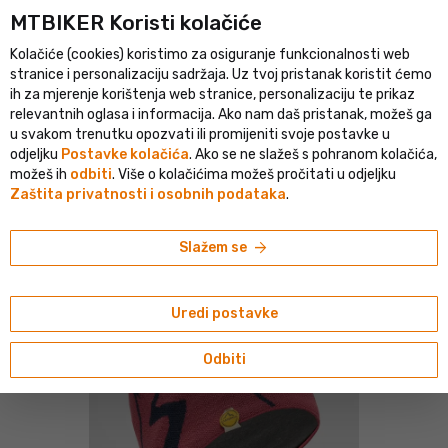
MTBIKER Koristi kolačiće
listički portal u srednjoj Europi
Provjerena trgovina s više od 1 
Kolačiće (cookies) koristimo za osiguranje funkcionalnosti web
person
menu
HR
stranice i personalizaciju sadržaja. Uz tvoj pristanak koristit ćemo
ih za mjerenje korištenja web stranice, personalizaciju te prikaz
Pretraživanje
shopping_cart
search
relevantnih oglasa i informacija. Ako nam daš pristanak, možeš ga
u svakom trenutku opozvati ili promijeniti svoje postavke u
odjeljku
Postavke kolačića
. Ako se ne slažeš s pohranom kolačića,
navigate_next
navigate_next
navigate_next
oor
Odjeća
Kape, šilterice, trake za glavu i višenamjenski šalovi
Kape
možeš ih
odbiti
. Više o kolačićima možeš pročitati u odjeljku
Zaštita privatnosti i osobnih podataka
.
La Sportiva
La Sportiva Woolly kapa, ružičasta
arrow_forward
Slažem se
Uredi postavke
Odbiti