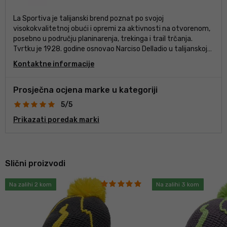
La Sportiva je talijanski brend poznat po svojoj
visokokvalitetnoj obući i opremi za aktivnosti na otvorenom,
posebno u području planinarenja, trekinga i trail trčanja.
Tvrtku je 1928. godine osnovao Narciso Delladio u talijanskoj
regiji Dolomiti. La Sportiva ima dobru reputaciju zahvaljujući
Kontaktne informacije
proizvodnji izdržljivih i kvalitetnih proizvoda za ljubitelje
aktivnosti na otvorenom. La Sportiva je prepoznata po svojoj
predanosti proizvodnji ekološki prihvatljivih proizvoda,
Prosječna ocjena marke u kategoriji
pridržavajući se etičkih i održivih proizvodnih praksi.
5/5
Prikazati poredak marki
Slični proizvodi
Na zalihi 2 kom
Na zalihi 3 kom