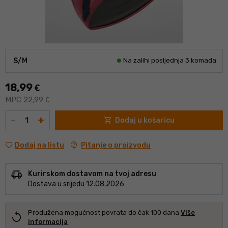
S/M
Na zalihi posljednja 3 komada
18,99
€
MPC 22,99
€
Količina
-
+
shopping_cart
Dodaj u košaricu
contact_support
Pitanje o proizvodu
Dodaj na listu
delivery_truck_speed
Kurirskom dostavom na tvoj adresu
Dostava u srijedu 12.08.2026
Produžena mogućnost povrata do čak 100 dana
Više
replay
informacija