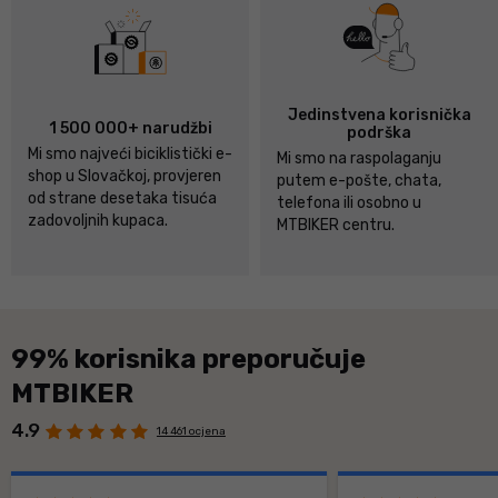
Jedinstvena korisnička
1 500 000+ narudžbi
podrška
Mi smo najveći biciklistički e-
Mi smo na raspolaganju
shop u Slovačkoj, provjeren
putem e-pošte, chata,
od strane desetaka tisuća
telefona ili osobno u
zadovoljnih kupaca.
MTBIKER centru.
99% korisnika preporučuje
MTBIKER
4.9
14 461 ocjena