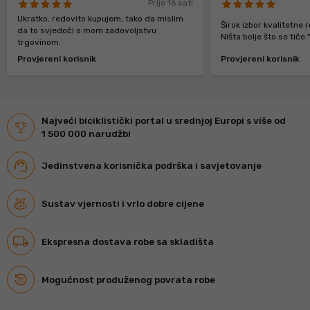
Prije 16 sati
Ukratko, redovito kupujem, tako da mislim
Širok izbor kvalitetne 
da to svjedoči o mom zadovoljstvu
Ništa bolje što se tiče 
trgovinom.
Provjereni korisnik
Provjereni korisnik
Najveći biciklistički portal u srednjoj Europi s više od
1 500 000 narudžbi
Jedinstvena korisnička podrška i savjetovanje
Sustav vjernosti i vrlo dobre cijene
Ekspresna dostava robe sa skladišta
Mogućnost produženog povrata robe