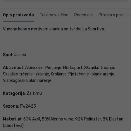
Opis proizvoda
Tablica veličina
Recenzija
Pitanja o proizvo
Vunena kapa s motivom planina od tvrtke La Sportiva.
Spol
: Unisex
Aktivnost
: Alpinizam, Penjanje, Multisport, Skijaško trčanje,
Skijaško trčanje i skijanje, Krpljanje, Pješačenje i planinarenje,
Visokogorsko planinarenje
Kategorija
: Za zimu
Sezona
: FW2425
Materijal
: 50% Akril, 50% Merino vuna; 92% Poliester, 8% Elastan
(podstava)